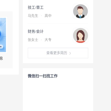
技工/普工
马先生
·
高中
财务/会计
张女士
·
大专
查看更多简历
息
微信扫一扫找工作