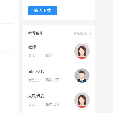
简历下载
推荐简历
更多简历
教师
俞女士
·
本科
司机/交通
崔先生
·
高中以下
家政/保安
聂女士
·
高中以下