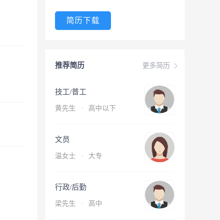
简历下载
推荐简历
更多简历
技工/普工
黄先生
·
高中以下
文员
温女士
·
大专
行政/后勤
梁先生
·
高中